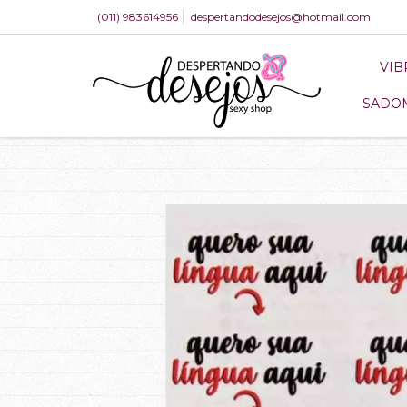
(011) 983614956
despertandodesejos@hotmail.com
VI
SADO