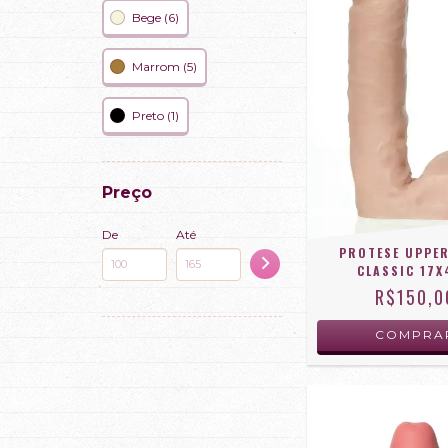
Bege (6)
Marrom (5)
Preto (1)
Preço
De
Até
PROTESE UPPE
CLASSIC 17
R$150,0
COMPRA