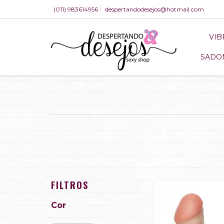
(011) 983614956
despertandodesejos@hotmail.com
VI
SADO
FILTROS
Cor