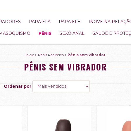
BRADORES
PARA ELA
PARA ELE
INOVE NA RELAÇÃ
MASOQUISMO
PÊNIS
SEXO ANAL
SAÚDE E PROTE
Início
>
Pênis Realistico
>
Pênis sem vibrador
PÊNIS SEM VIBRADOR
Ordenar por