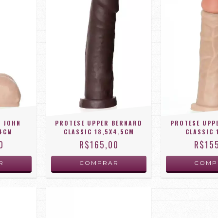
R JOHN
PROTESE UPPER BERNARD
PROTESE UPP
X4CM
CLASSIC 18,5X4,5CM
CLASSIC 
0
R$165,00
R$15
R
COMPRAR
COMP